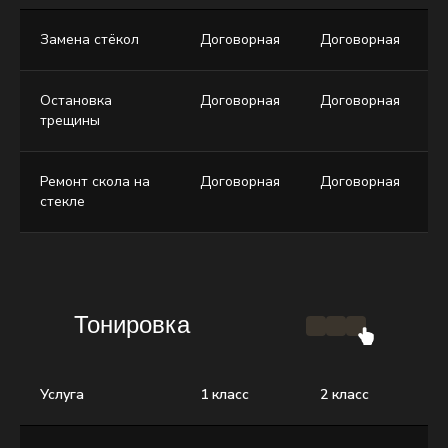
Замена стёкол
Договорная
Договорная
Д
Остановка
Договорная
Договорная
Д
трещины
Ремонт скола на
Договорная
Договорная
Д
стекле
Тонировка
Услуга
1 класс
2 класс
3