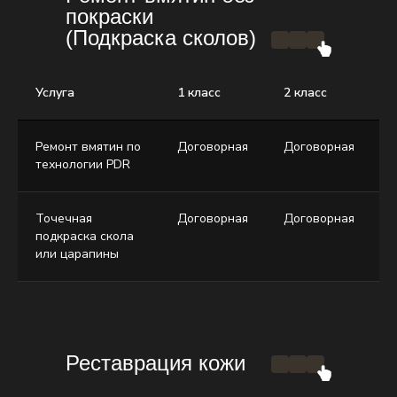
покраски
(Подкраска сколов)
Услуга
1 класс
2 класс
3
Ремонт вмятин по
Договорная
Договорная
Д
технологии PDR
Точечная
Договорная
Договорная
Д
подкраска скола
или царапины
Реставрация кожи